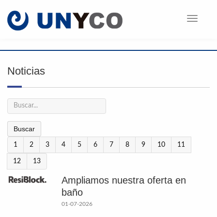
Toggle
navigati
Noticias
Buscar
1
2
3
4
5
6
7
8
9
10
11
12
13
Ampliamos nuestra oferta en
baño
01-07-2026