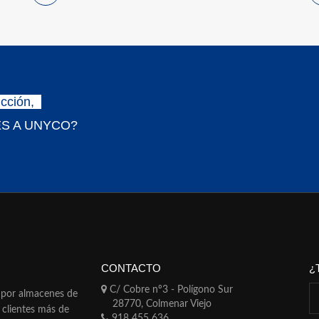
cción,
S A UNYCO?
CONTACTO
¿
C/ Cobre nº3 - Polígono Sur
a por almacenes de
28770, Colmenar Viejo
 clientes más de
918 455 636