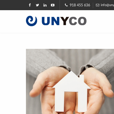
918 455 636
info@uny